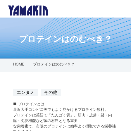
プロテインはのむべき？
内側に挿し込
各種パッキン
防塵保護製品
その他製品
会社案内
会社概要
全製品一覧
全製品一覧
会社案内TOPへ
PT/PFメス
ゴムパッキ
SDGsへの
HOME
プロテインはのむべき？
配管材
グランドパ
外側に被せる
ゴム加工・成
エンタメ
その他
PTオスネジ
ゴム加工・
■
プロテインとは
最近
大手コンビニ
等
で
も
よ
く
見
か
け
る
プロテイン
飲料
。
プロテイン
は
英語で「たんぱく質」。
筋肉・皮膚・髪・内
面の保護（フ
樹脂加工・成
臓・免疫機能など体の材料となる重要
な栄養素で、市販のプロテインは効率よく摂取できる栄養補