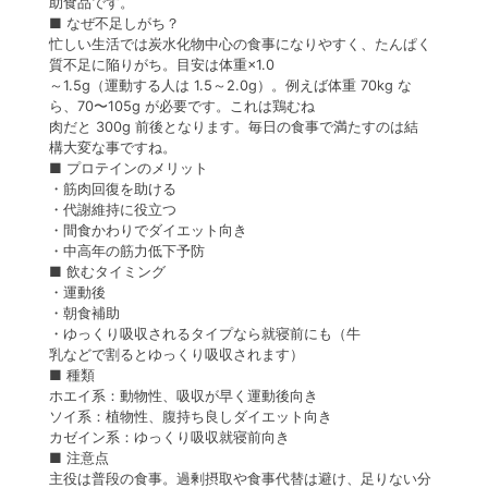
助食品です。
JISフランジ
樹脂加工・
■
なぜ不足しがち？
忙しい生活では炭水化物中心の食事になりやすく、たんぱく
質不足に陥りがち。目安は体重
×1.0
～
1.5g
（運動する人は
1.5
～
2.0g
）。
例えば体重
70kg
な
ら、
70
〜
105g
が
必要
で
す
。
こ
れ
は
鶏むね
肉
だ
と
300g
前後
と
な
り
ま
す
。
毎日
の
食事
で
満
た
す
の
は
結
構
大変
な
事
で
す
ね。
■
プロテイン
の
メリット
・筋肉回復を助ける
・代謝維持
に
役立
つ
・間食
か
わ
り
で
ダイエット
向
き
・中高年の筋力低下予防
■
飲むタイミング
・運動後
・朝食補助
・
ゆ
っく
り
吸収
さ
れ
る
タイプ
な
ら
就寝前
に
も（
牛
乳
な
ど
で
割
る
と
ゆ
っく
り
吸収
さ
れ
ま
す
）
■
種類
ホエイ
系
：
動物性、
吸収が早
く
運動
後
向
き
ソイ
系
：
植物性、
腹持ち良し
ダイエット
向
き
カゼイン
系
：
ゆ
っく
り吸収
就寝前向き
■
注意点
主役は普段の食事。過剰摂取や食事代替は避け、足りない分