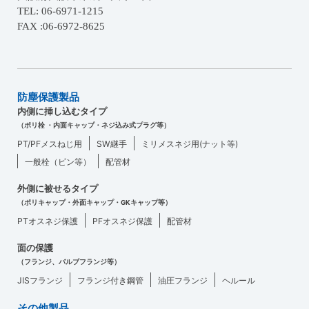
TEL: 06-6971-1215
FAX :06-6972-8625
防塵保護製品
内側に挿し込むタイプ
（ポリ栓 ・内面キャップ・ネジ込み式プラグ等）
PT/PFメスねじ用
SW継手
ミリメスネジ用(ナット等)
一般栓（ビン等）
配管材
外側に被せるタイプ
（ポリキャップ・外面キャップ・GKキャップ等）
PTオスネジ保護
PFオスネジ保護
配管材
面の保護
（フランジ、バルブフランジ等）
JISフランジ
フランジ付き鋼管
油圧フランジ
ヘルール
その他製品