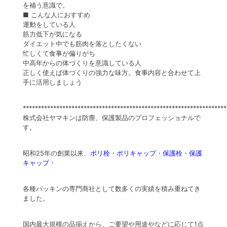
を補う意識で。
■
こんな人におすすめ
運動をしている人
筋力低下が気になる
ダイエット中でも筋肉を落としたくない
忙しくて食事が偏りがち
中高年からの体づくりを意識している人
正しく使えば体づくりの強力な味方。食事内容と合わせて上
手に活用しましょう
*******************************************************************
株式会社ヤマキンは防塵、保護製品のプロフェッショナルで
す。
昭和25年の創業以来、
ポリ栓
・
ポリキャップ
・
保護栓
・
保護
キャップ
・
各種パッキンの専門商社として数多くの実績を積み重ねてき
ました。
国内最大規模の品揃えから、ご要望や用途やなどに応じて1点