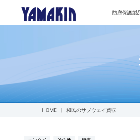
防塵保護製
内側に挿し
各種パッキ
防塵保護製品
その他製品
会社案内
会社概
全製品一覧
全製品一覧
会社案内TOPへ
PT/P
ゴムパ
SDG
配管材
グラン
外側に被せ
ゴム加工・
PTオ
ゴム加
HOME
和民のサブウェイ買収
面の保護（
樹脂加工・