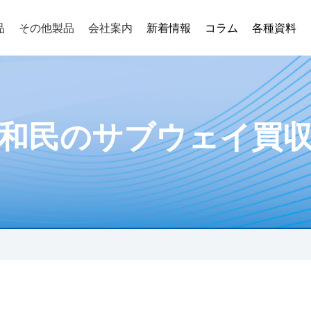
品
その他製品
会社案内
新着情報
コラム
各種資料
込むタイプ（ポリ栓 ・内面キャップ・ネジ込み式プラグ等）
ン
要
代表挨拶
和民のサブウェイ買
Fメスねじ用
ッキン
SW継手
ジョイントシート
sへの取り組み
ドパッキン
Oリング
るタイプ（ポリキャップ・外面キャップ・GKキャップ等）
成型品
スネジ保護
工・成型品
PFオスネジ保護
フランジ、バルブフランジ等）
成型品