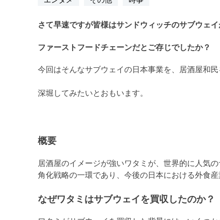
エンタメ
その他
時事
JISフ
樹脂加
さて早速ですが皆様はサンドウィッチのサブウェイ
ファーストフードチェーンだとご存じでしたか？
今回はそんなサブウェイの日本事業を、居酒屋和民
深堀してみたいとおもいます。
概要
居酒屋のイメージが強いワタミが、世界的に人気の
角化戦略の一環であり、今後の日本における外食産
なぜワタミはサブウェイを買収したのか？