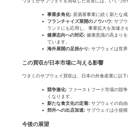
ワタミがサブウェイを買収した背景には、いくつか
事業多角化:
居酒屋事業に続く新たな成
フランチャイズ展開のノウハウ:
サブウ
ランドにも応用し、事業拡大を加速さ
健康志向への対応:
健康意識の高まりを
ています。
海外展開の足掛かり:
サブウェイは世界
この買収が日本市場に与える影響
ワタミのサブウェイ買収は、日本の外食産業に以下
競争激化:
ファーストフード市場の競争
くなります。
新たな食文化の定着:
サブウェイの自由
郊外への出店加速:
サブウェイは小規模
今後の展望