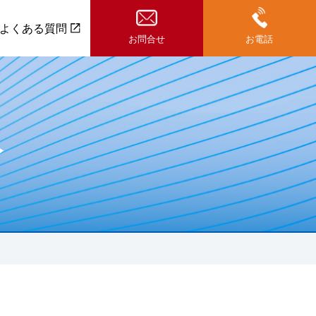
よくある質問
お問合せ
お電話
社是
沿革
収
ミリメスネジ用(ナット等)
うず巻き形ガスケット
一般栓（ビン等）
フッ素樹脂ガスケット
配管材