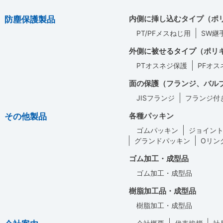
内側に挿し込むタイプ
（ポ
防塵保護製品
PT/PFメスねじ用
SW継
外側に被せるタイプ
（ポリ
PTオスネジ保護
PFオス
面の保護
（フランジ、バル
JISフランジ
フランジ付
各種パッキン
その他製品
ゴムパッキン
ジョイン
グランドパッキン
Oリン
ゴム加工・成型品
ゴム加工・成型品
樹脂加工品・成型品
樹脂加工・成型品