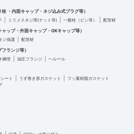
リ栓 ・内面キャップ・ネジ込み式プラグ等）
手
ミリメスネジ用(ナット等)
一般栓（ビン等）
配管材
キャップ・外面キャップ・GKキャップ等）
ネジ保護
配管材
ブフランジ等）
き鋼管
油圧フランジ
ヘルール
トシート
うず巻き形ガスケット
フッ素樹脂ガスケット
グ