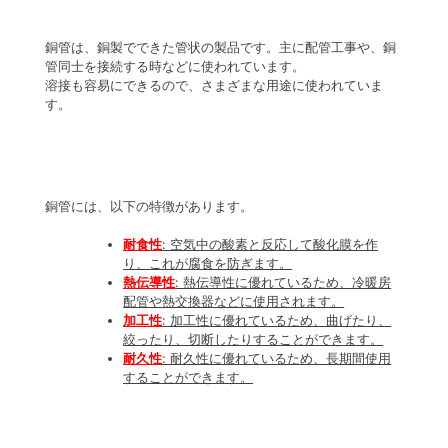
JISフランジ
樹脂加工・
銅管は、銅製でできた管状の製品です。主に配管工事や、銅
管同士を接続する時などに使われています。
溶接も容易にできるので、さまざまな用途に使われていま
す。
銅管には、以下の特徴があります。
耐食性
: 空気中の酸素と反応して酸化膜を作
り、これが腐食を防ぎます。
熱伝導性
: 熱伝導性に優れているため、冷暖房
配管や熱交換器などに使用されます。
加工性
: 加工性に優れているため、曲げたり、
絞ったり、切断したりすることができます。
耐久性
: 耐久性に優れているため、長期間使用
することができます。