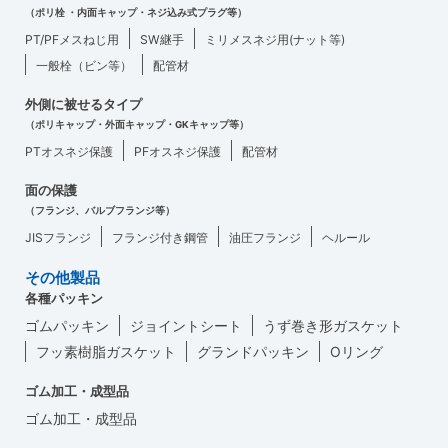
（ポリ栓 ・内面キャップ・ネジ込み式プラグ等）
PT/PFメスねじ用
SW継手
ミリメスネジ用(ナット等)
一般栓（ビン等）
配管材
外側に被せるタイプ
（ポリキャップ・外面キャップ・GKキャップ等）
PTオスネジ保護
PFオスネジ保護
配管材
面の保護
（フランジ、バルブフランジ等）
JISフランジ
フランジ付き鋼管
油圧フランジ
ヘルール
その他製品
各種パッキン
ゴムパッキン
ジョイントシート
うず巻き形ガスケット
フッ素樹脂ガスケット
グランドパッキン
Oリング
ゴム加工・成型品
ゴム加工・成型品