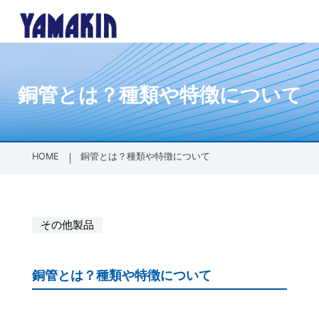
銅管とは？種類や特徴について
内側に挿し込
各種パッキン
防塵保護製品
その他製品
会社案内
会社概要
全製品一覧
全製品一覧
会社案内TOPへ
PT/PFメス
ゴムパッキ
SDGsへの
HOME
銅管とは？種類や特徴について
配管材
グランドパ
外側に被せる
ゴム加工・成
その他製品
PTオスネジ
ゴム加工・
銅管とは？種類や特徴について
面の保護（フ
樹脂加工・成