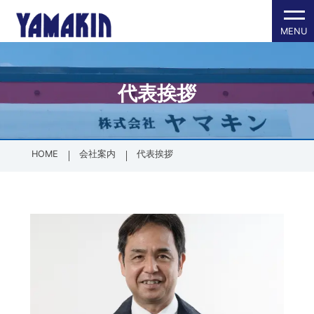
代表挨拶
内側に挿し込
各種パッキン
防塵保護製品
その他製品
会社案内
会社概要
全製品一覧
全製品一覧
会社案内TOPへ
PT/PFメス
ゴムパッキ
SDGsへの
HOME
会社案内
代表挨拶
配管材
グランドパ
外側に被せる
ゴム加工・成
PTオスネジ
ゴム加工・
面の保護（フ
樹脂加工・成