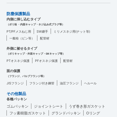
防塵保護製品
内側に挿し込むタイプ
（ポリ栓 ・内面キャップ・ネジ込み式プラグ等）
PT/PFメスねじ用
SW継手
ミリメスネジ用(ナット等)
一般栓（ビン等）
配管材
外側に被せるタイプ
（ポリキャップ・外面キャップ・GKキャップ等）
PTオスネジ保護
PFオスネジ保護
配管材
面の保護
（フランジ、バルブフランジ等）
JISフランジ
フランジ付き鋼管
油圧フランジ
ヘルール
その他製品
各種パッキン
ゴムパッキン
ジョイントシート
うず巻き形ガスケット
フッ素樹脂ガスケット
グランドパッキン
Oリング