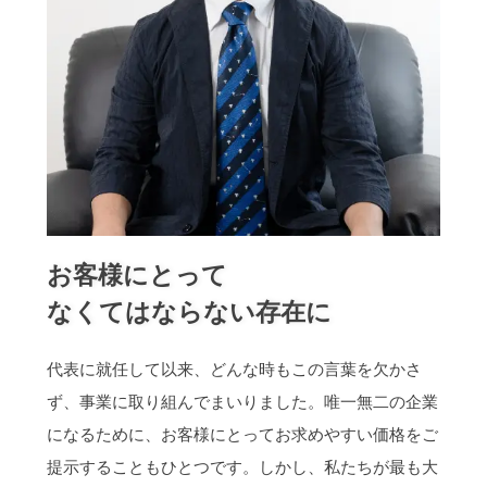
JISフランジ
樹脂加工・
お客様にとって
なくてはならない存在に
代表に就任して以来、どんな時もこの言葉を欠かさ
ず、事業に取り組んでまいりました。唯一無二の企業
になるために、お客様にとってお求めやすい価格をご
提示することもひとつです。しかし、私たちが最も大