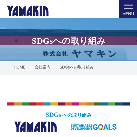
SDGsへの取り組み
内側に挿し込
各種パッキン
防塵保護製品
その他製品
会社案内
会社概要
全製品一覧
全製品一覧
会社案内TOPへ
PT/PFメス
ゴムパッキ
SDGsへの
HOME
会社案内
SDGsへの取り組み
配管材
グランドパ
外側に被せる
ゴム加工・成
PTオスネジ
ゴム加工・
SDGs
への取り組み
面の保護（フ
樹脂加工・成