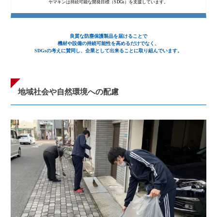
ヤマキンは持続可能な開発目標（SDGs）を支援しています。
JISフランジ
樹脂加工・
良質な防塵保護製品を届けることで
機材や設備の持続可能性を高めるだけでなく、
SDGsの考えに賛同し、企業として出来ることに取り組んでいます。
地域社会や自然環境への配慮