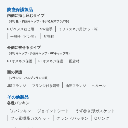
防塵保護製品
内側に挿し込むタイプ
（ポリ栓 ・内面キャップ・ネジ込み式プラグ等）
PT/PFメスねじ用
SW継手
ミリメスネジ用(ナット等)
一般栓（ビン等）
配管材
外側に被せるタイプ
（ポリキャップ・外面キャップ・GKキャップ等）
PTオスネジ保護
PFオスネジ保護
配管材
面の保護
（フランジ、バルブフランジ等）
JISフランジ
フランジ付き鋼管
油圧フランジ
ヘルール
その他製品
各種パッキン
ゴムパッキン
ジョイントシート
うず巻き形ガスケット
フッ素樹脂ガスケット
グランドパッキン
Oリング