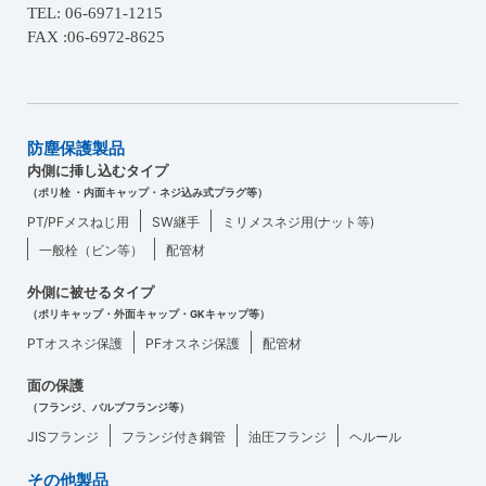
TEL: 06-6971-1215
FAX :06-6972-8625
防塵保護製品
内側に挿し込むタイプ
（ポリ栓 ・内面キャップ・ネジ込み式プラグ等）
PT/PFメスねじ用
SW継手
ミリメスネジ用(ナット等)
一般栓（ビン等）
配管材
外側に被せるタイプ
（ポリキャップ・外面キャップ・GKキャップ等）
PTオスネジ保護
PFオスネジ保護
配管材
面の保護
（フランジ、バルブフランジ等）
JISフランジ
フランジ付き鋼管
油圧フランジ
ヘルール
その他製品