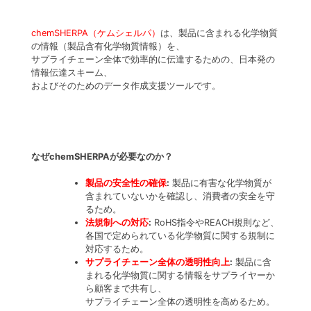
JISフランジ
樹脂加工・
chemSHERPA（ケムシェルパ）
は、製品に含まれる化学物質
の情報（製品含有化学物質情報）を、
サプライチェーン全体で効率的に伝達するための、日本発の
情報伝達スキーム、
およびそのためのデータ作成支援ツールです。
なぜchemSHERPAが必要なのか？
製品の安全性の確保
:
製品に有害な化学物質が
含まれていないかを確認し、消費者の安全を守
るため。
法規制への対応
:
RoHS指令やREACH規則など、
各国で定められている化学物質に関する規制に
対応するため。
サプライチェーン全体の透明性向上
:
製品に含
まれる化学物質に関する情報をサプライヤーか
ら顧客まで共有し、
サプライチェーン全体の透明性を高めるため。