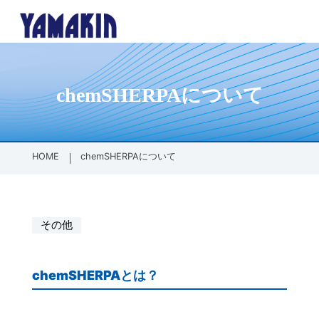
chemSHERPAについて
内側に挿し込
各種パッキン
防塵保護製品
その他製品
会社案内
会社概要
全製品一覧
全製品一覧
会社案内TOPへ
PT/PFメス
ゴムパッキ
SDGsへの
HOME
chemSHERPAについて
配管材
グランドパ
外側に被せる
ゴム加工・成
その他
PTオスネジ
ゴム加工・
chemSHERPAとは？
面の保護（フ
樹脂加工・成