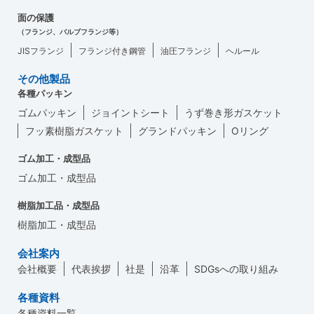
面の保護
（フランジ、バルブフランジ等）
JISフランジ
フランジ付き鋼管
油圧フランジ
ヘルール
その他製品
各種パッキン
ゴムパッキン
ジョイントシート
うず巻き形ガスケット
フッ素樹脂ガスケット
グランドパッキン
Oリング
ゴム加工・成型品
ゴム加工・成型品
樹脂加工品・成型品
樹脂加工・成型品
会社案内
会社概要
代表挨拶
社是
沿革
SDGsへの取り組み
各種資料
各種資料一覧