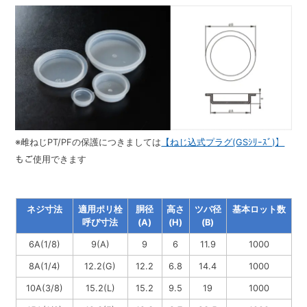
JISフランジ
樹脂加工・
※雌ねじPT/PFの保護につきましては
【ねじ込式プラグ(GSｼﾘｰｽﾞ)】
もご使用できます
ネジ寸法
適用ポリ栓
胴径
高さ
ツバ径
基本ロット数
呼び寸法
(A)
(H)
(B)
6A(1/8)
9(A)
9
6
11.9
1000
8A(1/4)
12.2(G)
12.2
6.8
14.4
1000
10A(3/8)
15.2(L)
15.2
9.5
19
1000