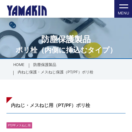
防塵保護製品
内側に挿し込
各種パッキン
防塵保護製品
その他製品
会社案内
会社概要
ポリ栓（内側に挿込むタイプ）
全製品一覧
全製品一覧
会社案内TOPへ
PT/PFメス
ゴムパッキ
SDGsへの
HOME
防塵保護製品
配管材
グランドパ
内ねじ保護・メスねじ保護（PT/PF）ポリ栓
外側に被せる
ゴム加工・成
PTオスネジ
ゴム加工・
内ねじ・メスねじ用（PT/PF）ポリ栓
面の保護（フ
樹脂加工・成
PT/PFメスねじ用