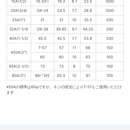
15A(1/2)
19.3(F)
19.3
8.7
23.5
1000
20A(3/4)
OK-29
24.5
7.7
28.8
1000
25A(1")
31
31
10
35.5
500
32A(1-1/4)
OK-39
39.85
9.1
44.25
200
40A(1-1/2)
45.5
45.5
7.7
53.8
200
T-57
57
11
68
100
※50A(2")
60
60
10
63
100
65A(2-1/2)
73
73
8
75
100
80A(3")
86ﾍﾞﾛ付
85.5
10
91
100
※50Aの標準は60φですが、ネジの状況によりT-57もご使用いただけ
ます