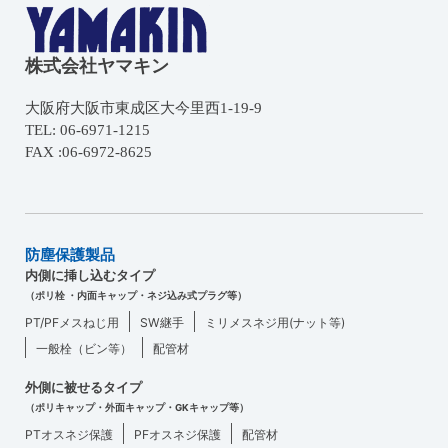
株式会社ヤマキン
大阪府大阪市東成区大今里西1-19-9
TEL: 06-6971-1215
FAX :06-6972-8625
防塵保護製品
内側に挿し込むタイプ
（ポリ栓 ・内面キャップ・ネジ込み式プラグ等）
PT/PFメスねじ用
SW継手
ミリメスネジ用(ナット等)
一般栓（ビン等）
配管材
外側に被せるタイプ
（ポリキャップ・外面キャップ・GKキャップ等）
PTオスネジ保護
PFオスネジ保護
配管材