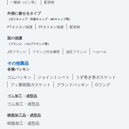
一般栓（ビン等）
配管材
外側に被せるタイプ
（ポリキャップ・外面キャップ・GKキャップ等）
PTオスネジ保護
PFオスネジ保護
配管材
面の保護
（フランジ、バルブフランジ等）
JISフランジ
フランジ付き鋼管
油圧フランジ
ヘルール
その他製品
各種パッキン
ゴムパッキン
ジョイントシート
うず巻き形ガスケット
フッ素樹脂ガスケット
グランドパッキン
Oリング
ゴム加工・成型品
ゴム加工・成型品
樹脂加工品・成型品
樹脂加工・成型品