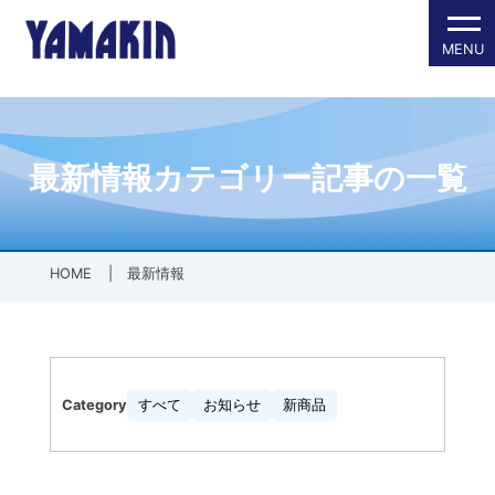
内側に挿し込
各種パッキン
防塵保護製品
その他製品
会社案内
会社概要
最新情報カテゴリー記事の一覧
全製品一覧
全製品一覧
会社案内TOPへ
PT/PFメス
ゴムパッキ
SDGsへの
配管材
グランドパ
HOME
|
最新情報
外側に被せる
ゴム加工・成
PTオスネジ
ゴム加工・
Category
すべて
お知らせ
新商品
面の保護（フ
樹脂加工・成